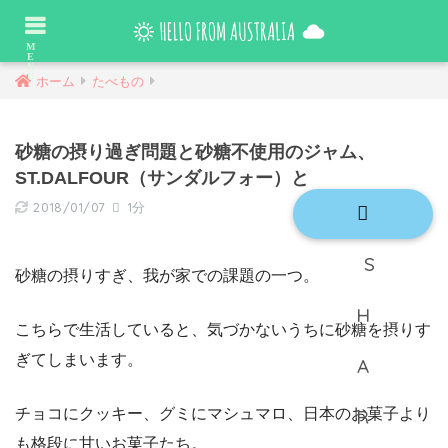
ホーム
たべもの
砂糖の摂り過ぎ問題と砂糖不使用のジャム、
ST.DALFOUR（サンダルフォー）と
2018/01/07
1分
砂糖の摂りすぎ、我が家での課題の一つ。
こちらで生活していると、気づかないうちに砂糖を摂りす
ぎてしまいます。
チョコにクッキー、グミにマシュマロ、日本のお菓子より
も格段に甘いお菓子たち。