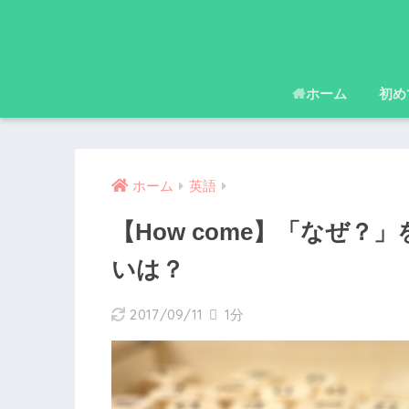
ホーム
初め
ホーム
英語
【How come】「なぜ？
いは？
2017/09/11
1分